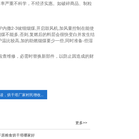
出率严重不科学，不经济实惠。如破碎商品、制粒
内撒2-3锨细烟煤,开启鼓风机,加风量控制在能使
烟煤不能多,否则,复燃后的料层会很快变白并发生结
温比较高,加的助燃烟煤要少一些,同时准备-些湿
检查维修，必需时替换新部件，以防止因造成的财
读，烘干塔厂家村民增收...
更多>>
开原粮食烘干塔哪家好