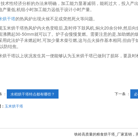
、技术性经济分析的办法来明确，加工能力显著减弱，能耗过大，投入产
电产量低;机组小时加工能力远低于设计小时产量。
米烘干塔
的热风炉出现火候不足或突然死火等问题。
现玉米烘干塔热风炉内火色变暗后,及时停下鼓风机,焖火20余分钟,然后向炉
面沸腾起30-50mm就可以了。炉子会慢慢复燃。需要注意的是,加助燃的
采用此法炉子未燃起时,可加少量木柴引燃,这与点火操作基本相同,但由于炉
,以防结焦。
米烘干塔以上状况发生其一便能够认为玉米烘干塔已做到了损坏，要及时
。
条 ：
下一条 ：
​水稻烘干塔特点都有哪些？
必
词：
​玉米烘干塔
铁岭高质量的粮食烘干塔_厂家直销，