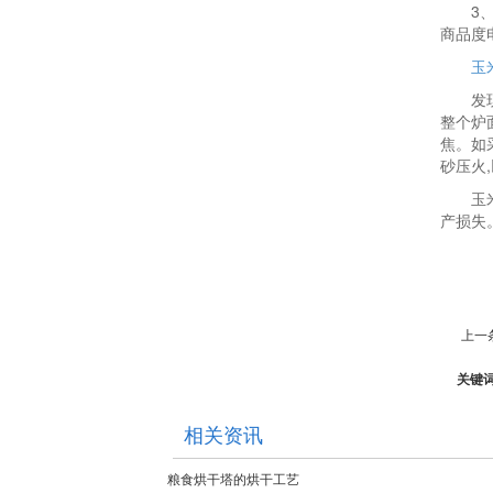
3
商品度
玉
发
整个炉
焦。如
砂压火
玉
产损失
上一
关键
相关资讯
粮食烘干塔的烘干工艺