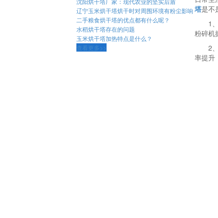
沈阳烘干塔厂家：现代农业的坚实后盾
塔
是不
辽宁玉米烘干塔烘干时对周围环境有粉尘影响
二手粮食烘干塔的​优点都有什么呢？
1
水稻烘干塔存在的问题
粉碎机
玉米烘干塔加热特点是什么？
2
查看更多>>
率提升