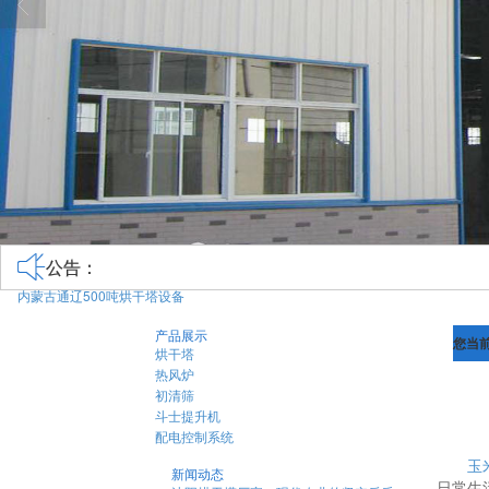
公告：
内蒙古通辽500吨烘干塔设备
产品展示
您当
烘干塔
热风炉
初清筛
斗士提升机
配电控制系统
玉
新闻动态
日常生