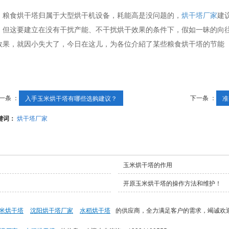
粮食烘干塔归属于大型烘干机设备，耗能高是没问题的，
烘干塔厂家
建
，但这要建立在没有干扰产能、不干扰烘干效果的条件下，假如一昧的向
效果，就因小失大了，今日在这儿，为各位介紹了某些粮食烘干塔的节能
一条 ：
下一条 ：
入手玉米烘干塔有哪些选购建议？
准
键词：
烘干塔厂家
玉米烘干塔的作用
开原玉米烘干塔的操作方法和维护！
米烘干塔
沈阳烘干塔厂家
水稻烘干塔
的供应商，全力满足客户的需求，竭诚欢