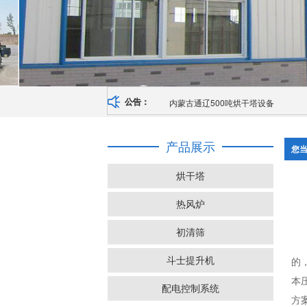
内蒙古通辽500吨烘干塔设备
公告：
产品展示
您
烘干塔
热风炉
初清筛
斗士提升机
的
本
配电控制系统
方