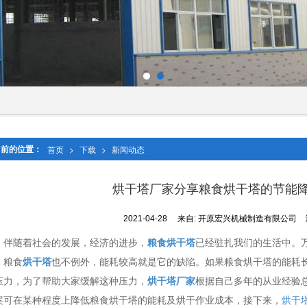
当前的位置：
首页
>
下载
>
新闻动态
烘干塔厂家分享粮食烘干塔的节能
2021-04-28
来自:
开原宏兴机械制造有限公司
伴随着社会的发展，经济的进步，
粮食烘干塔
已经驻扎我们的生活中。
，粮食
烘干塔
也不例外，能耗较高就是它的缺陷。如果粮食烘干塔的能耗
压力，为了帮助大家缓解这种压力，
烘干塔厂家
根据自己多年的从业经验
案可在某种程度上降低粮食烘干塔的能耗及烘干作业成本，接下来，
烘干