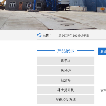
黑龙江呼兰600吨烘干塔
公告：
产品展示
您
烘干塔
热风炉
初清筛
斗士提升机
它
配电控制系统