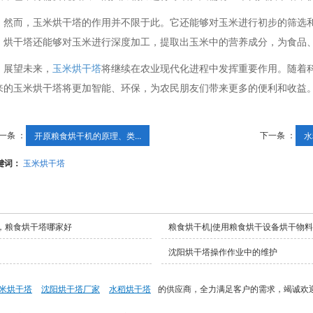
然而，玉米烘干塔的作用并不限于此。它还能够对玉米进行初步的筛选
，烘干塔还能够对玉米进行深度加工，提取出玉米中的营养成分，为食品
展望未来，
玉米烘干塔
将继续在农业现代化进程中发挥重要作用。随着
来的玉米烘干塔将更加智能、环保，为农民朋友们带来更多的便利和收益
一条 ：
下一条 ：
开原粮食烘干机的原理、类...
水
键词：
玉米烘干塔
，粮食烘干塔哪家好
粮食烘干机|使用粮食烘干设备烘干物
沈阳烘干塔操作作业中的维护
米烘干塔
沈阳烘干塔厂家
水稻烘干塔
的供应商，全力满足客户的需求，竭诚欢