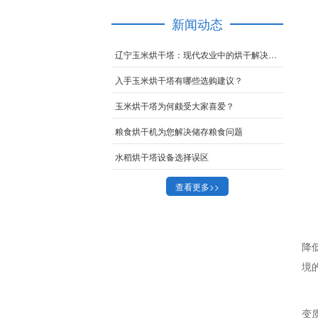
新闻动态
辽宁玉米烘干塔：现代农业中的烘干解决方案
入手玉米烘干塔有哪些选购建议？
玉米烘干塔​为何颇受大家喜爱？
粮食烘干机为您解决储存粮食问题
水稻烘干塔设备选择误区
查看更多>>
降
境
变