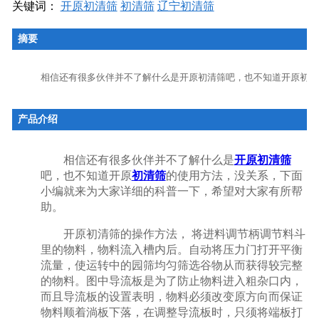
关键词：
开原初清筛
初清筛
辽宁初清筛
摘要
相信还有很多伙伴并不了解什么是开原初清筛吧，也不知道开原初清
产品介绍
相信还有很多伙伴并不了解什么是
开原初清筛
吧，也不知道
开原
初清筛
的使用方法，没关系，下面
小编就来为大家详细的科普一下，希望对大家有所帮
助。
开原初清筛的操作方法， 将进料调节柄调节料斗
里的物料，物料流入槽内后。自动将压力门打开平衡
流量，使运转中的园筛均匀筛选谷物从而获得较完整
的物料。图中导流板是为了防止物料进入粗杂口内，
而且导流板的设置表明，物料必须改变原方向而保证
物料顺着淌板下落，在调整导流板时，只须将端板打