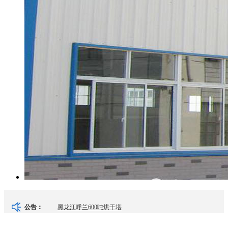
黑龙江呼兰600吨烘干塔
公告：